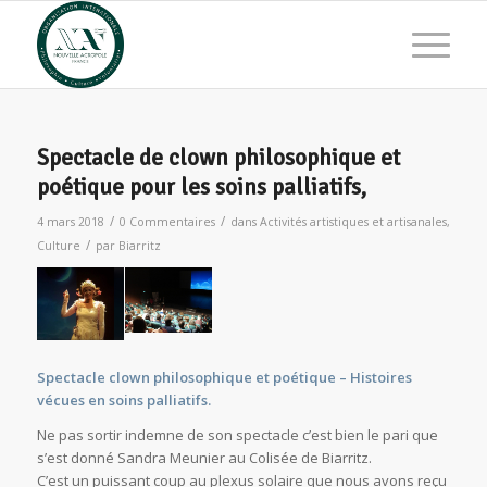
Spectacle de clown philosophique et
poétique pour les soins palliatifs,
/
/
4 mars 2018
0 Commentaires
dans
Activités artistiques et artisanales
,
/
Culture
par
Biarritz
Spectacle clown philosophique et poétique – Histoires
vécues en soins palliatifs.
Ne pas sortir indemne de son spectacle c’est bien le pari que
s’est donné Sandra Meunier au Colisée de Biarritz.
C’est un puissant coup au plexus solaire que nous avons reçu