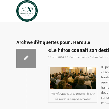
Archive d’étiquettes pour :
Hercule
«Le héros connaît son desti
/
/
13 avril 2014
0 Commentaires
dans
Culture
85 pe
« La 
fonda
œuvre
humai
dével
Nouvelle Acropole, conférence "la voie
consc
du héros" Luc Bigé à Bordeaux
est …