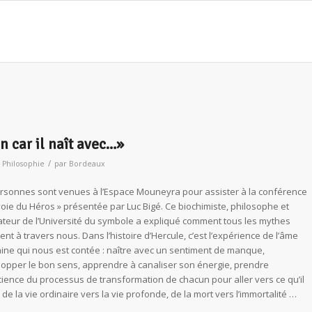
n car il naît avec…»
/
,
Philosophie
par
Bordeaux
rsonnes sont venues à l’Espace Mouneyra pour assister à la conférence
voie du Héros » présentée par Luc Bigé. Ce biochimiste, philosophe et
teur de l’Université du symbole a expliqué comment tous les mythes
nt à travers nous. Dans l’histoire d’Hercule, c’est l’expérience de l’âme
ne qui nous est contée : naître avec un sentiment de manque,
opper le bon sens, apprendre à canaliser son énergie, prendre
ience du processus de transformation de chacun pour aller vers ce qu’il
 de la vie ordinaire vers la vie profonde, de la mort vers l’immortalité …