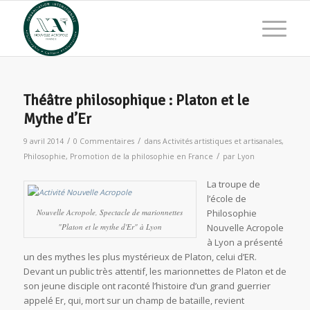
Théâtre philosophique : Platon et le
Mythe d’Er
/
/
9 avril 2014
0 Commentaires
dans
Activités artistiques et artisanales
,
/
Philosophie
,
Promotion de la philosophie en France
par
Lyon
La troupe de
l’école de
Nouvelle Acropole, Spectacle de marionnettes
Philosophie
"Platon et le mythe d'Er" à Lyon
Nouvelle Acropole
à Lyon a présenté
un des mythes les plus mystérieux de Platon, celui d’ER.
Devant un public très attentif, les marionnettes de Platon et de
son jeune disciple ont raconté l’histoire d’un grand guerrier
appelé Er, qui, mort sur un champ de bataille, revient