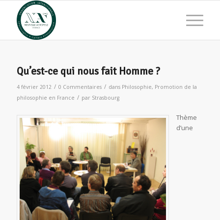
Qu’est-ce qui nous fait Homme ?
/
/
4 février 2012
0 Commentaires
dans
Philosophie
,
Promotion de la
/
philosophie en France
par
Strasbourg
Thème
d’une