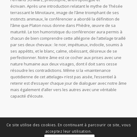
écrivain. Après une introduction relatant le mythe de Thésée
terrassant le Minotaure, image de l’âme triomphant de ses
instincts animaux, le conférencier a abordé la définition de
l’âme que Platon nous donne dans Phèdre, œuvre de sa
maturité. Le ton humoristique du conférencier aura permis à
chacun de bien comprendre cette allégorie de l’attelage tiraillé
par ses deux chevaux : le noir, impétueux, indocile, soumis à
ses appétits, et le blanc, calme, obéissant, désireux de se
perfectionner. Notre âme est ce cocher aux prises avec une
nature humaine aux deux visages, dont il doit sans cesse
résoudre les contradictions. Même si la «maintenance
quotidienne de cet attelage» n’est pas aisée, l’essentiel à
retenir est d’essayer chaque jour de dialoguer avec notre âme
mais également d’aller vers les autres avec une véritable
capacité d’écoute.
Ce site utilise des cookies. En continuant à parcourir ce site, vous
acceptez leur utilisation.