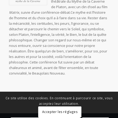
mythe de la Caverne
théâtrale du Mythe de la Caverne
de Platon, avec un clin d’oeil au film
Matrix
, suivie d’une conférence-débat.Ce mythe est l’histoire
de l’homme et du choix qu’il a à faire dans sa vie. Rester dans
la mécanicité, les certitudes, les peurs, l’ignorance, ou se
détacher et parcourir le chemin vers le Soleil, qui symbolise,
selon Platon, l’intelligence, la vérité, le Bien, le but de la quête
philosophique. Changer son regard sur nous-même et ce qui
nous entoure, ouvrir sa conscience pour notre propre
réalisation. Être quelqu’un de bien, s’améliorer, pour soi, pour
les autres et pour la société, voilà l’orientation de la
philosophie. Cette conférence fut suivie par un débat
chaleureux et animé, avant de fêter ensemble, en toute
convivialité, le Beaujolais Nouveau.
Ce site utilise des cookies. En continuant à parcourir ce site, vous
acceptez leur utilisation.
Accepter les réglages