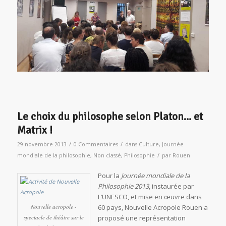
Le choix du philosophe selon Platon… et
Matrix !
/
/
29 novembre 2013
0 Commentaires
dans
Culture
,
Journée
/
mondiale de la philosophie
,
Non classé
,
Philosophie
par
Rouen
Pour la
Journée mondiale de la
Philosophie 2013
, instaurée par
L’UNESCO, et mise en œuvre dans
Nouvelle acropole -
60 pays, Nouvelle Acropole Rouen a
spectacle de théâtre sur le
proposé une représentation