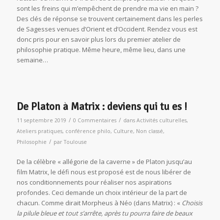
sont les freins qui m’empêchent de prendre ma vie en main ?
Des clés de réponse se trouvent certainement dans les perles
de Sagesses venues d’Orient et d’Occident. Rendez vous est
donc pris pour en savoir plus lors du premier atelier de
philosophie pratique. Même heure, même lieu, dans une
semaine…
De Platon à Matrix : deviens qui tu es !
/
/
11 septembre 2019
0 Commentaires
dans
Activités culturelles
,
Ateliers pratiques
,
conférence philo
,
Culture
,
Non classé
,
/
Philosophie
par
Toulouse
De la célèbre « allégorie de la caverne » de Platon jusqu’au
film Matrix, le défi nous est proposé est de nous libérer de
nos conditionnements pour réaliser nos aspirations
profondes. Ceci demande un choix intérieur de la part de
chacun. Comme dirait Morpheus à Néo (dans Matrix) : «
Choisis
la pilule bleue et tout s’arrête, après tu pourra faire de beaux