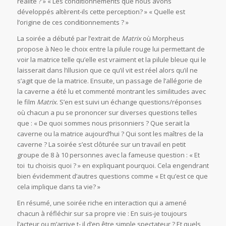
réalité ? » « Les conditionnements que nous avons
développés altèrent-ils cette perception? » « Quelle est
l’origine de ces conditionnements ? »
La soirée a débuté par l’extrait de
Matrix
où Morpheus
propose à Neo le choix entre la pilule rouge lui permettant de
voir la matrice telle qu’elle est vraiment et la pilule bleue qui le
laisserait dans l’illusion que ce qu’il vit est réel alors qu’il ne
s’agit que de la matrice. Ensuite, un passage de l’allégorie de
la caverne a été lu et commenté montrant les similitudes avec
le film
Matrix
. S’en est suivi un échange questions/réponses
où chacun a pu se prononcer sur diverses questions telles
que : « De quoi sommes nous prisonniers ? Que serait la
caverne ou la matrice aujourd’hui ? Qui sont les maîtres de la
caverne ? La soirée s’est clôturée sur un travail en petit
groupe de 8 à 10 personnes avec la fameuse question : « Et
toi tu choisis quoi ? » en expliquant pourquoi. Cela engendrant
bien évidemment d’autres questions comme « Et qu’est ce que
cela implique dans ta vie? »
En résumé, une soirée riche en interaction qui a amené
chacun à réfléchir sur sa propre vie : En suis-je toujours
l’acteur ou m’arrive t- il d’en être simple spectateur ? Et quels