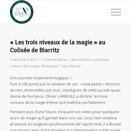
« Les trois niveaux de la magie » au
Colisée de Biarritz
/
/
5 décembre 2017
0 Commentaires
dans
Activités culturelles
,
/
Culture
,
Non classé
,
Philosophie
par
Biarritz
Une journée totalement magique !
Puis à 20h porté par la candeur de ces «
tout petits
» étonnés
de rien, émerveillés par tout, imprégnés de cette pureté quasi
divine de l’enfance, Olivier LARREGLE a décliné les trois
niveaux de la magie thème qu’il maîtrise parfaitement .
Pendant plus d’une heure, troquant ses notes pour quelques
tours de magie qu’il gardait dans son sac, sous l’œil complice
et amusé du magicien professionnel de l’après midi, il a illustré
son propos avec force et talent. Il a réenchanté le public avant