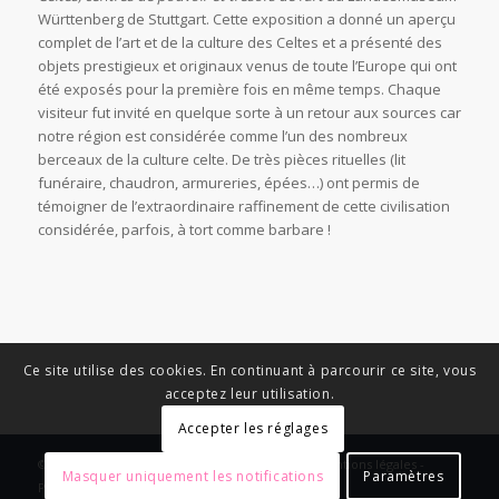
Württenberg de Stuttgart. Cette exposition a donné un aperçu
complet de l’art et de la culture des Celtes et a présenté des
objets prestigieux et originaux venus de toute l’Europe qui ont
été exposés pour la première fois en même temps. Chaque
visiteur fut invité en quelque sorte à un retour aux sources car
notre région est considérée comme l’un des nombreux
berceaux de la culture celte. De très pièces rituelles (lit
funéraire, chaudron, armureries, épées…) ont permis de
témoigner de l’extraordinaire raffinement de cette civilisation
considérée, parfois, à tort comme barbare !
Ce site utilise des cookies. En continuant à parcourir ce site, vous
acceptez leur utilisation.
Accepter les réglages
© Copyright - News Nouvelle Acropole - 2023 - Mentions légales -
Masquer uniquement les notifications
Paramètres
Politique de confidentialité