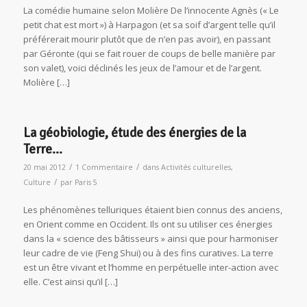
La comédie humaine selon Molière De l’innocente Agnès (« Le
petit chat est mort ») à Harpagon (et sa soif d’argent telle qu’il
préférerait mourir plutôt que de n’en pas avoir), en passant
par Géronte (qui se fait rouer de coups de belle manière par
son valet), voici déclinés les jeux de l’amour et de l’argent.
Molière […]
La géobiologie, étude des énergies de la
Terre…
/
/
20 mai 2012
1 Commentaire
dans
Activités culturelles
,
/
Culture
par
Paris 5
Les phénomènes telluriques étaient bien connus des anciens,
en Orient comme en Occident. Ils ont su utiliser ces énergies
dans la « science des bâtisseurs » ainsi que pour harmoniser
leur cadre de vie (Feng Shui) ou à des fins curatives. La terre
est un être vivant et l’homme en perpétuelle inter-action avec
elle. C’est ainsi qu’il […]