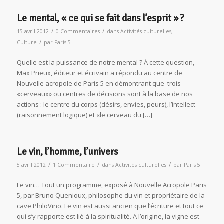
Le mental, « ce qui se fait dans l’esprit » ?
/
/
15 avril 2012
0 Commentaires
dans
Activités culturelles
,
/
Culture
par
Paris 5
Quelle est la puissance de notre mental ? À cette question,
Max Prieux, éditeur et écrivain a répondu au centre de
Nouvelle acropole de Paris 5 en démontrant que trois
«cerveaux» ou centres de décisions sont à la base de nos
actions : le centre du corps (désirs, envies, peurs), l’intellect
(raisonnement logique) et «le cerveau du […]
Le vin, l’homme, l’univers
/
/
/
5 avril 2012
1 Commentaire
dans
Activités culturelles
par
Paris 5
Le vin… Tout un programme, exposé à Nouvelle Acropole Paris
5, par Bruno Quenioux, philosophe du vin et propriétaire de la
cave PhiloVino. Le vin est aussi ancien que l’écriture et tout ce
qui s’y rapporte est lié à la spiritualité. A l’origine, la vigne est