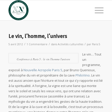
Le vin, l’homme, l’univers
/
/
/
5 avril 2012
1 Commentaire
dans
Activités culturelles
par
Paris 5
Le vin… Tout
Conférence à Paris 5 : le vin l'homme l'univers
un
programme,
exposé à
Nouvelle Acropole Paris 5
, par Bruno Quenioux,
philosophe du vin et propriétaire de la cave
PhiloVino
. Le vin
est aussi ancien que l’écriture et tout ce qui s’y rapporte est lié
à la spiritualité. A l’origine, la vigne est une liane qui monte
vers le soleil et seuls les vieux vins, qui ont une relation avec
l’unité, procurent l’ivresse (assimilée à une transe). La
mythologie du vin a engendré les gestes de la haute tradition.
Et de la vigne à la cuve et à la bouteille, c’est tout un processus