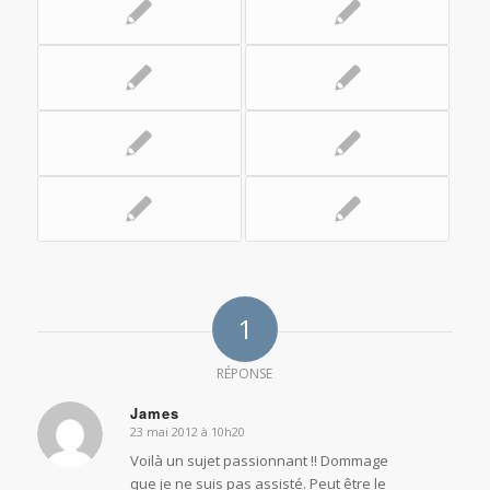
1
RÉPONSE
James
23 mai 2012 à 10h20
dit
:
Voilà un sujet passionnant !! Dommage
que je ne suis pas assisté. Peut être le