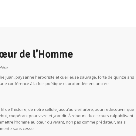
cœur de l’Homme
Mère.
alie Juan, paysanne herboriste et cueilleuse sauvage, forte de quinze ans
sse une conférence à la fois poétique et profondément ancrée,
 de l’histoire, de notre cellule jusqu’au vieil arbre, pour redécouvrir que
ébut, coopérant pour vivre et grandir. À rebours du discours culpabilisant
e remettre l’homme au cœur du vivant, non pas comme prédateur, mais
rimente sans cesse.