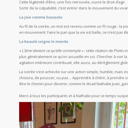
Cette légitimité d’être, une fois retrouvée, ouvre le droit d’agir.
Sortir de la culpabilité, c’est entrer dans le mouvement du vivan
La joie comme boussole
Au fil de la soirée, un mot est revenu comme un fil rouge : la 
en mouvement. Faire le pari que la vie est belle, ce n’est pas êt
La beauté soigne le monde
« L’âme devient ce qu’elle contemple »
: cette citation de Plotin 
plus généralement ce qu’on accueille en soi. Chercher à voir la 
agitation intérieure contribuait, elle aussi, au dérèglement glo
La soirée s’est achevée sur une action simple, humble, mais esse
choisira, de pousser, ou pas… Apprendre à chérir, à prendre soin
être le chemin pour devenir, comme le disait Nathalie Juan,
gard
Merci à tous les participants et à Nathalie pour ce temps suspe