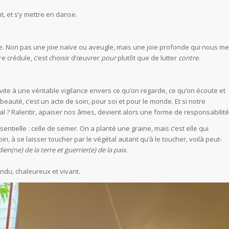
t, et s’y mettre en danse.
joie. Non pas une joie naïve ou aveugle, mais une joie profonde qui nous me
re crédule, c’est choisir d’œuvrer
pour
plutôt que de lutter
contre
.
invite à une véritable vigilance envers ce qu’on regarde, ce qu’on écoute et
beauté, c’est un acte de soin, pour soi et pour le monde. Et si notre
bal ? Ralentir, apaiser nos âmes, devient alors une forme de responsabilité
ntielle : celle de semer. On a planté une graine, mais c’est elle qui
, à se laisser toucher par le végétal autant qu’à le toucher, voilà peut-
ien(ne) de la terre et guerrier(e) de la paix
.
ndu, chaleureux et vivant.