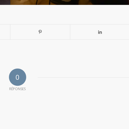
0
RÉPONSES