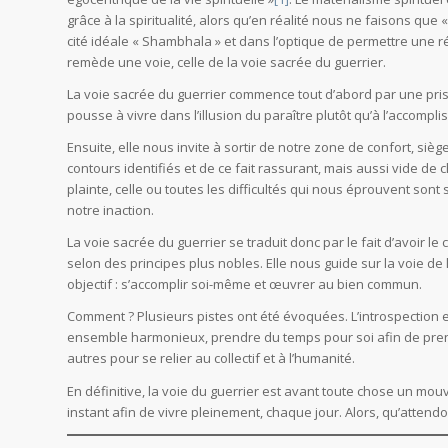
grâce à la spiritualité, alors qu’en réalité nous ne faisons que 
cité idéale « Shambhala » et dans l’optique de permettre une 
remède une voie, celle de la voie sacrée du guerrier.
La voie sacrée du guerrier commence tout d’abord par une prise
pousse à vivre dans l’illusion du paraître plutôt qu’à l’accompli
Ensuite, elle nous invite à sortir de notre zone de confort, siè
contours identifiés et de ce fait rassurant, mais aussi vide de
plainte, celle ou toutes les difficultés qui nous éprouvent son
notre inaction.
La voie sacrée du guerrier se traduit donc par le fait d’avoir le
selon des principes plus nobles. Elle nous guide sur la voie de
objectif : s’accomplir soi-même et œuvrer au bien commun.
Comment ? Plusieurs pistes ont été évoquées. L’introspection et
ensemble harmonieux, prendre du temps pour soi afin de prendr
autres pour se relier au collectif et à l’humanité.
En définitive, la voie du guerrier est avant toute chose un 
instant afin de vivre pleinement, chaque jour. Alors, qu’attend