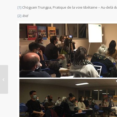
[1]
Chögyam Trungpa, Pratique de la voie tibétaine – Au-delà du m
[2]
ibid
Philosophie et mythologie