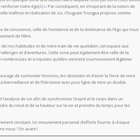
« renforcer notre égo
[2]
». Par conséquent, en s’inspirant de la notion de
réelle maîtrise et réalisation de soi, Chogyam Trungpa propose comme
 de conscience, celle de l’existence et de la dominance de l’égo qui nous
ssement de l’être.
ge de nos habitudes et de notre train de vie quotidien, cet espace aux
 challenges et d’aventures. Cette zone peut également être celle de la
t si nombreuses et si injustes qu’elles viennent sournoisement légitimer
 courage de surmonter l’inconnu, les obstacles et d’avoir la force de vivre
 la bienveillance et de l’héroïsme avec pour ligne de mire un double
 l’analyse de soi afin de synchroniser l’esprit et le corps dans un
e du recul et de la hauteur sur la vie et prendre du temps pour les
mouvement constant. Un mouvement parsemé d’efforts fournis à chaque
ons-nous ? En avant !