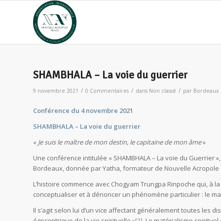
SHAMBHALA – La voie du guerrier
/
/
/
9 novembre 2021
0 Commentaires
dans
Non classé
par
Bordeaux
Conférence du 4 novembre 2021
SHAMBHALA – La voie du guerrier
«
Je suis le maître de mon destin, le capitaine de mon âme
»
Une conférence intitulée « SHAMBHALA – La voie du Guerrier »,
Bordeaux, donnée par Yatha, formateur de Nouvelle Acropole
L’histoire commence avec Chogyam Trungpa Rinpoche qui, à la s
conceptualiser et à dénoncer un phénomène particulier : le mat
Il s’agit selon lui d’un vice affectant généralement toutes les di
égocentrique de la vie spirituelle »
[1]
. Le matérialisme spiritue