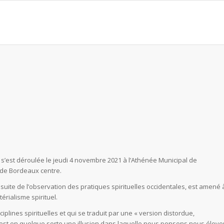
 s’est déroulée le jeudi 4 novembre 2021 à l’Athénée Municipal de
 de Bordeaux centre.
uite de l’observation des pratiques spirituelles occidentales, est amené 
érialisme spirituel.
sciplines spirituelles et qui se traduit par une « version distordue,
l est en quelque sorte une illusion dans laquelle nous pensons nous éleve