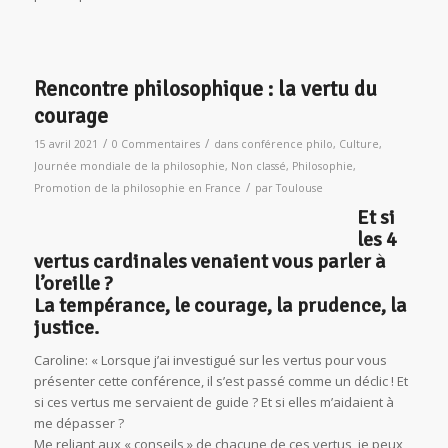
Rencontre philosophique : la vertu du
courage
/
/
15 avril 2021
0 Commentaires
dans
conférence philo
,
Culture
,
Journée mondiale de la philosophie
,
Non classé
,
Philosophie
,
/
Promotion de la philosophie en France
par
Toulouse
Et si
les 4
vertus cardinales venaient vous parler à
l’oreille ?
La tempérance, le courage, la prudence, la
justice.
Caroline: « Lorsque j’ai investigué sur les vertus pour vous
présenter cette conférence, il s’est passé comme un déclic ! Et
si ces vertus me servaient de guide ? Et si elles m’aidaient à
me dépasser ?
Me reliant aux « conseils » de chacune de ces vertus, je peux