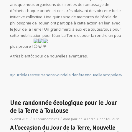
ans que nous organisons des sorties de ramassage de
déchets chaque année et c’est très plaisant de voir cette belle
initiative collective. Une quinzaine de membres de l’école de
philosophie de Rouen ont participé à cette action en lien avec
le Jour de la Terre ! Un grand merci à eux et à toutes/tous pour
cette mobilisation pour fêter La Terre et pour la rendre un peu
plus propre !
A très bientôt pour de nouvelles aventures.
#JourdelaTerre
#PrenonsSoindelaPlanète
#nouvelleacropole
#volont
Une randonnée écologique pour le Jour
de la Terre à Toulouse
/
/
/
22 avril 2021
0 Commentaires
dans
Jour de la Terre
par
Toulouse
A l’occasion du Jour de la Terre,
Nouvelle