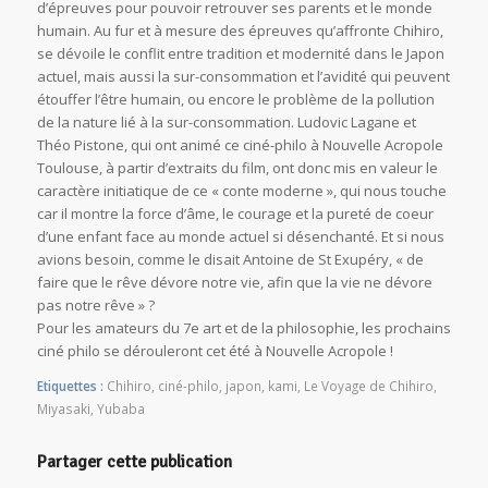
d’épreuves pour pouvoir retrouver ses parents et le monde
humain. Au fur et à mesure des épreuves qu’affronte Chihiro,
se dévoile le conflit entre tradition et modernité dans le Japon
actuel, mais aussi la sur-consommation et l’avidité qui peuvent
étouffer l’être humain, ou encore le problème de la pollution
de la nature lié à la sur-consommation. Ludovic Lagane et
Théo Pistone, qui ont animé ce ciné-philo à Nouvelle Acropole
Toulouse, à partir d’extraits du film, ont donc mis en valeur le
caractère initiatique de ce « conte moderne », qui nous touche
car il montre la force d’âme, le courage et la pureté de coeur
d’une enfant face au monde actuel si désenchanté. Et si nous
avions besoin, comme le disait Antoine de St Exupéry, « de
faire que le rêve dévore notre vie, afin que la vie ne dévore
pas notre rêve » ?
Pour les amateurs du 7e art et de la philosophie, les prochains
ciné philo se dérouleront cet été à Nouvelle Acropole !
Etiquettes :
Chihiro
,
ciné-philo
,
japon
,
kami
,
Le Voyage de Chihiro
,
Miyasaki
,
Yubaba
Partager cette publication