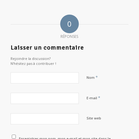
0
RÉPONSES
Laisser un commentaire
Rejoindre la discussion?
N’hésitez pas à contribuer !
*
Nom
*
E-mail
Site web
Enregistrer mon nom, mon e-mail et mon site dans le