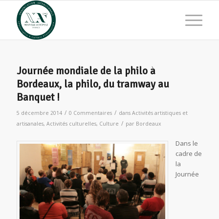
Journée mondiale de la philo à
Bordeaux, la philo, du tramway au
Banquet !
/
/
5 décembre 2014
0 Commentaires
dans
Activités artistiques et
/
artisanales
,
Activités culturelles
,
Culture
par
Bordeaux
Dans le
cadre de
la
Journée