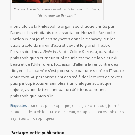
Nouvelle Acropole, Journée mondiale de la philo à Bordeaux,
"du tramway au Banquet !"
mondiale de la Philosophie organisée chaque année par
l’Unesco, les étudiants de l’association Nouvelle Acropole
Bordeaux ont joué des saynètes dans le tramway, sur les
quais à côté du miroir d’eau et devant le grand Théâtre.
Extraits du film
La Belle Verte
de Coline Serreau, parapluies
philosophiques et crieur public sur le thème de la valeur du
Beau et de l’Utile furent l’occasion d’aller à la rencontre des
citoyens. La journée s’est poursuivie par une soirée à l’Espace
Mouneyra. 40 personnes ont assisté à des lectures de textes
puis participé tous ensembles à un dialogue socratique
enjoué, avant de terminer par un délicieux banquet …
philosophique bien sûr.
Etiquettes :
banquet philosophique
,
dialogue socratique
,
journée
mondiale de la philo
,
L'utile et le Beau
,
parapluies philosophiques
,
saynètes philosophiques
Partager cette publication