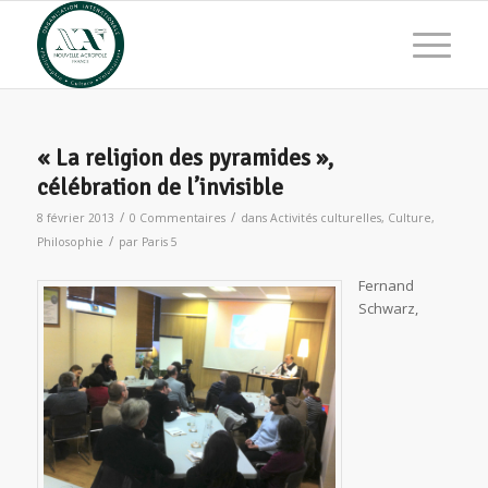
« La religion des pyramides »,
célébration de l’invisible
/
/
8 février 2013
0 Commentaires
dans
Activités culturelles
,
Culture
,
/
Philosophie
par
Paris 5
Fernand
Schwarz,