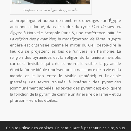
Conférence sur la religion des pyramides
anthropologue et auteur de nombreux ouvrages sur l’Égypte
ancienne a donné, dans le cadre du cycle
L’art de vivre en
Égypte
à Nouvelle Acropole Paris 5, une conférence intitulée
L
a religion des pyramides, la transfiguration de l’âme
. L’Égypte
entière est organisée comme le miroir du Ciel, c’est-à-dire le
lieu où se projettent les lois de l’univers, en harmonie. La
religion des pyramides est la religion de la lumière invisible,
car c’est l’invisible qui crée et nourrit le visible, la pyramide
étant la forme idéale représentant la naissance de la vie et du
monde et le lien entre le visible (matériel) et l’invisible
(pensée). Les textes trouvés à l’intérieur des pyramides
(communément appelés les textes des pyramides) expliquent
la fonction de la pyramide comme un itinéraire de l’âme – et du
pharaon – vers les étoiles…
Ce site utilise des cookies. En continuant à parcourir ce site, vous