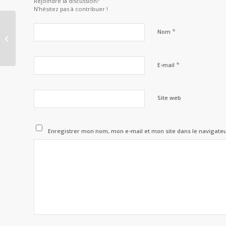
Rejoindre la discussion?
N’hésitez pas à contribuer !
*
Nom
Volontariat à la Cour pétral, se
sentir utile
*
E-mail
Site web
Enregistrer mon nom, mon e-mail et mon site dans le navigat