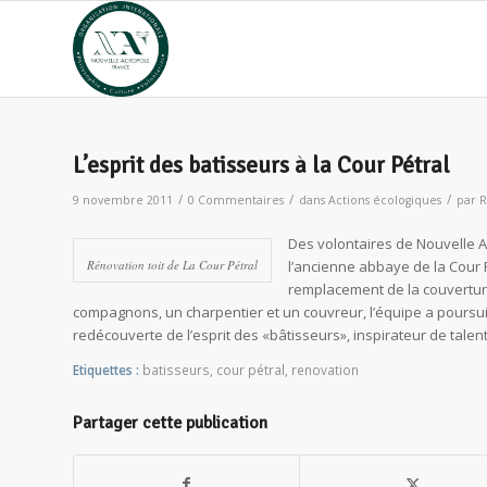
L’esprit des batisseurs à la Cour Pétral
/
/
/
9 novembre 2011
0 Commentaires
dans
Actions écologiques
par
R
Des volontaires de Nouvelle A
Rénovation toit de La Cour Pétral
l’ancienne abbaye de la Cour P
remplacement de la couverture 
compagnons, un charpentier et un couvreur, l’équipe a poursuiv
redécouverte de l’esprit des «bâtisseurs», inspirateur de talent
Etiquettes :
batisseurs
,
cour pétral
,
renovation
Partager cette publication