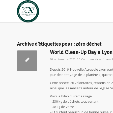
Archive d’étiquettes pour :
zéro déchet
World Clean-Up Day à Lyon
/
/
20 septembre 2020
0 Commentaires
dans
A
Depuis 2016, Nouvelle Acropole Lyon part
Jour de nettoyage de la planète », qui ra
Cette année, 26 volontaires, répartis en 
ainsi que les massifs autour de l’église 
Voici le bilan du ramassage :
– 230 kg de déchets tout venant
– 48 kg de verre
– Et surtout beaucoup de bonne humeur e