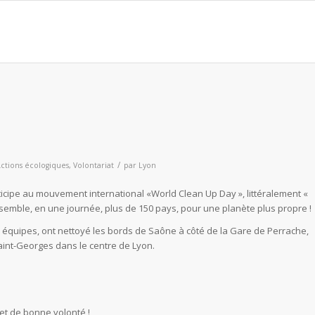
/
ctions écologiques
,
Volontariat
par
Lyon
icipe au mouvement international «World Clean Up Day », littéralement «
ssemble, en une journée, plus de 150 pays, pour une planète plus propre !
2 équipes, ont nettoyé les bords de Saône à côté de la Gare de Perrache,
Saint-Georges dans le centre de Lyon.
t de bonne volonté !