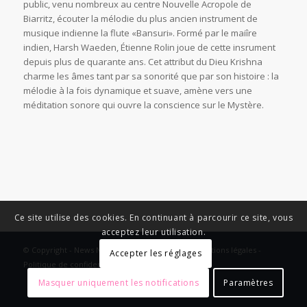
public, venu nombreux au centre Nouvelle Acropole de
Biarritz, écouter la mélodie du plus ancien instrument de
musique indienne la flute «Bansuri». Formé par le maiîre
indien, Harsh Waeden, Étienne Rolin joue de cette insrument
depuis plus de quarante ans. Cet attribut du Dieu Krishna
charme les âmes tant par sa sonorité que par son histoire : la
mélodie à la fois dynamique et suave, amène vers une
méditation sonore qui ouvre la conscience sur le Mystère.
Ce site utilise des cookies. En continuant à parcourir ce site, vous
acceptez leur utilisation.
© Copyright - News Nouvelle Acropole - 2023 - Mentions légales -
Accepter les réglages
Politique de confidentialité
Masquer uniquement les notifications
Paramètres