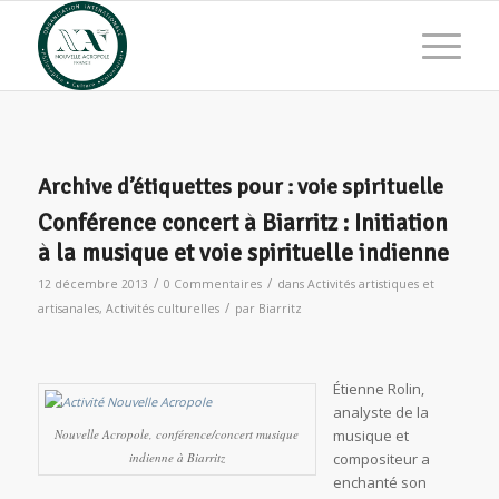
Archive d’étiquettes pour :
voie spirituelle
Conférence concert à Biarritz : Initiation
à la musique et voie spirituelle indienne
/
/
12 décembre 2013
0 Commentaires
dans
Activités artistiques et
/
artisanales
,
Activités culturelles
par
Biarritz
Étienne Rolin,
analyste de la
Nouvelle Acropole, conférence/concert musique
musique et
indienne à Biarritz
compositeur a
enchanté son