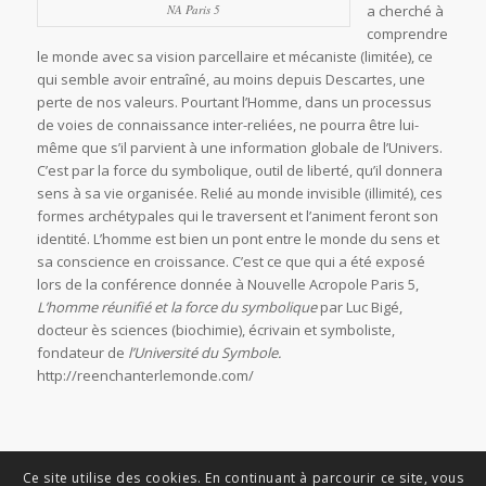
NA Paris 5
a cherché à
comprendre
le monde avec sa vision parcellaire et mécaniste (limitée), ce
qui semble avoir entraîné, au moins depuis Descartes, une
perte de nos valeurs. Pourtant l’Homme, dans un processus
de voies de connaissance inter-reliées, ne pourra être lui-
même que s’il parvient à une information globale de l’Univers.
C’est par la force du symbolique, outil de liberté, qu’il donnera
sens à sa vie organisée. Relié au monde invisible (illimité), ces
formes archétypales qui le traversent et l’animent feront son
identité. L’homme est bien un pont entre le monde du sens et
sa conscience en croissance. C’est ce que qui a été exposé
lors de la conférence donnée à Nouvelle Acropole Paris 5,
L’homme réunifié et la force du symbolique
par Luc Bigé,
docteur ès sciences (biochimie), écrivain et symboliste,
fondateur de
l’Université du Symbole.
http://reenchanterlemonde.com/
Ce site utilise des cookies. En continuant à parcourir ce site, vous