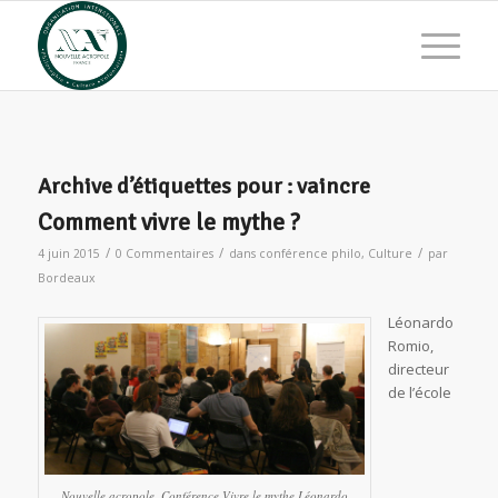
Archive d’étiquettes pour :
vaincre
Comment vivre le mythe ?
/
/
/
4 juin 2015
0 Commentaires
dans
conférence philo
,
Culture
par
Bordeaux
Léonardo
Romio,
directeur
de l’école
Nouvelle acropole. Conférence.
Vivre le mythe
.Léonardo