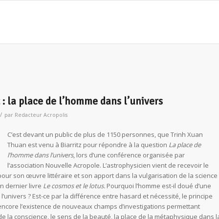
 : la place de l’homme dans l’univers
/
par
Redacteur Acropolis
C’est devant un public de plus de 1150 personnes, que Trinh Xuan
Thuan est venu à Biarritz pour répondre à la question
La place de
l’homme dans l’univers
, lors d’une conférence organisée par
l’association Nouvelle Acropole. L’astrophysicien vient de recevoir le
pour son œuvre littéraire et son apport dans la vulgarisation de la science
n dernier livre
Le cosmos et le lotus.
Pourquoi l’homme est-il doué d’une
’univers ? Est-ce par la différence entre hasard et nécessité, le principe
encore l’existence de nouveaux champs d’investigations permettant
de la conscience, le sens de la beauté, la place de la métaphysique dans l