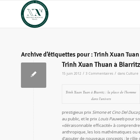
Archive d’étiquettes pour :
Trinh Xuan Tuan
Trinh Xuan Thuan à Biarritz
/
/
15 juin 2012
3 Commentaires
dans
Culture
Trinh Xuan Tuan à Biarritz : la place de l'homme
dans l'univers
prestigieux prix
Simone et Cino Del Duca
au public
,
et le prix
Louis Pauwels
pour so
«déraisonnable efficacité» à comprendre l
anthropique, les lois mathématiques ou 
d’ajouter de nouveaux concepts : le rôle 