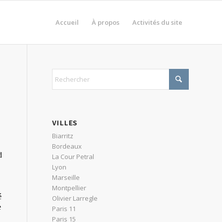
Accueil
À propos
Activités du site
VILLES
Biarritz
Bordeaux
d
La Cour Petral
Lyon
Marseille
Montpellier
é
Olivier Larregle
e
Paris 11
Paris 15