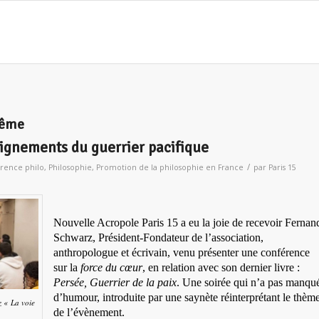
même
eignements du guerrier pacifique
/
rence philo
,
Philosophie
,
Promotion de la philosophie en France
par
Paris 15
Nouvelle Acropole Paris 15 a eu la joie de recevoir Fernan
Schwarz, Président-Fondateur de l’association,
anthropologue et écrivain, venu présenter une conférence
sur la
force du cœur
, en relation avec son dernier livre :
Persée, Guerrier de la paix
. Une soirée qui n’a pas manqu
d’humour, introduite par une saynète réinterprétant le thèm
 « La voie
de l’évènement.