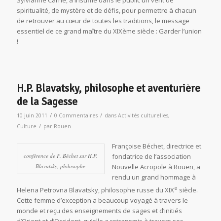
spiritualité, de mystère et de défis, pour permettre à chacun
de retrouver au cœur de toutes les traditions, le message
essentiel de ce grand maître du XIXème siècle : Garder l’union
!
H.P. Blavatsky, philosophe et aventurière
de la Sagesse
/
/
10 juin 2011
0 Commentaires
dans
Activités culturelles
,
/
Culture
par
Rouen
Françoise Béchet, directrice et
conférence de F. Béchet sur H.P.
fondatrice de l’association
Blavatsky, philosophe
Nouvelle Acropole à Rouen, a
rendu un grand hommage à
e
Helena Petrovna Blavatsky, philosophe russe du XIX
siècle.
Cette femme d’exception a beaucoup voyagé à travers le
monde et reçu des enseignements de sages et d’initiés