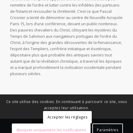
remettre de l’ordre et lutter contre les infidèles (les partisans
de l’Islam) et ressouder la chrétienté. C’est ce que Pascal
Crosnier a tenté de démontrer au centre de Nouvelle Acropole
Paris 15, lors d’une conférence, devant un public nombreux.
Des pauvres chevaliers du Christ, côtoyant les mystères du
Temps de Salomon aux navigateurs portugais de l’ordre du
Christ, à l’origine des grandes découvertes de la Renaissance,
l’esprit des Templiers, confrérie initiatique et ésotérique,
dépositaire plus que probable des antiques savoirs tout
autant que de la révélation christique, a traversé les époques
et a marqué profondément la civilisation occidentale pendant
plusieurs siècles.
Ce site utilise des cookies. En continuant à parcourir ce site, vous
acceptez leur utilisation.
Accepter les réglages
© Copyright - News Nouvelle Acropole - 2023 - Mentions légales -
Masquer uniquement les notifications
Paramètres
Politique de confidentialité