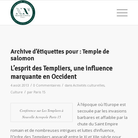
Archive d’étiquettes pour :
Temple de
salomon
L’esprit des Templiers, une influence
marquante en Occident
/
/
4 août 2013
0 Commentaires
dans
Activités culturelles
,
/
Culture
par
Paris 15
À l’époque où l’Europe est
Conférence sur Les Templiers à
secouée par les invasions
Nouvelle Acropole Paris 15
barbares et affaiblie par la
chute du Saint Empire
romain et de nombreuses intrigues et luttes d’influence,
l’Ordre des Templiers apparaît entre le XI et XIIe siècle pour