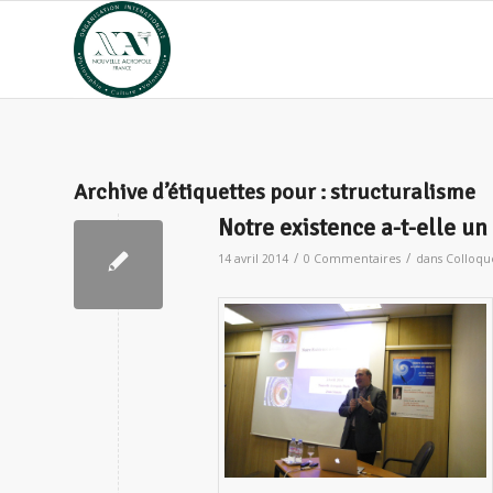
Archive d’étiquettes pour :
structuralisme
Notre existence a-t-elle un
/
/
14 avril 2014
0 Commentaires
dans
Colloqu