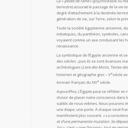
La «
pesée de l’âme
» (psychostasie ou me
terrestre) assurait le passage de la vie te
degré d’attachement à la destinée terrest
génération de vie, sur Terre, selon le pri
Toute la société égyptienne ancienne, du
initiatiques, du panthéon, symboles, canon
voyaient comme un axe conduisant les homme
renaissance.
La symbolique de l’Égypte ancienne et ses
des siècles ; puis ils se sont évanouis m
archéologues (
Livre des Morts
,
Textes de
e
historien et géographe grec – V
siècle a
e
écrivain français du XIX
siècle.
Aujourd’hui, L’Égypte peut se réfléter e
choisir de placer notre conscience dans 
subtils de nous-mêmes. Nous pouvons mour
une étape, une porte. À chaque seuil fran
manifestent plus souvent.
« La conscienc
et d’une permanente mutation. Se dépasser,
Soi » ;
c’est
« oser l’inconnu, tout en restan