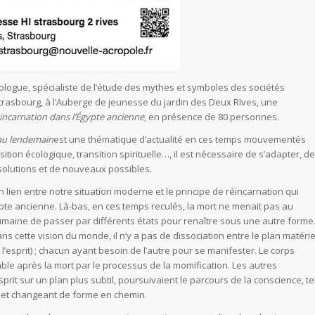
logue, spécialiste de l’étude des mythes et symboles des sociétés
trasbourg, à l’Auberge de jeunesse du jardin des Deux Rives, une
Réincarnation dans l’Égypte ancienne
, en présence de 80 personnes.
 au lendemain
est une thématique d’actualité en ces temps mouvementés
nsition écologique, transition spirituelle…, il est nécessaire de s’adapter, de
solutions et de nouveaux possibles.
 lien entre notre situation moderne et le principe de réincarnation qui
te ancienne. Là-bas, en ces temps reculés, la mort ne menait pas au
umaine de passer par différents états pour renaître sous une autre forme
ans cette vision du monde, il n’y a pas de dissociation entre le plan matérie
de l’esprit) ; chacun ayant besoin de l’autre pour se manifester. Le corps
rable après la mort par le processus de la momification. Les autres
it sur un plan plus subtil, poursuivaient le parcours de la conscience, te
le, et changeant de forme en chemin.