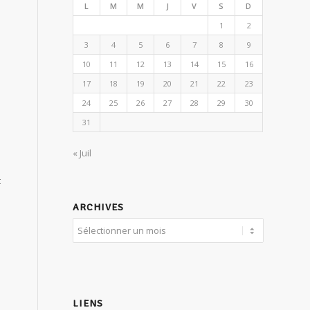
L
M
M
J
V
S
D
1
2
3
4
5
6
7
8
9
10
11
12
13
14
15
16
17
18
19
20
21
22
23
24
25
26
27
28
29
30
31
« Juil
t
ARCHIVES
LIENS