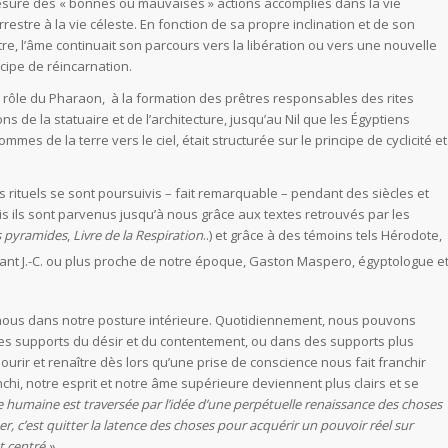
sure des « bonnes ou mauvaises » actions accomplies dans la vie
rrestre à la vie céleste. En fonction de sa propre inclination et de son
re, l’âme continuait son parcours vers la libération ou vers une nouvelle
ncipe de réincarnation.
 rôle du Pharaon, à la formation des prêtres responsables des rites
s de la statuaire et de l’architecture, jusqu’au Nil que les Égyptiens
s de la terre vers le ciel, était structurée sur le principe de cyclicité et
 rituels se sont poursuivis – fait remarquable – pendant des siècles et
ais ils sont parvenus jusqu’à nous grâce aux textes retrouvés par les
s pyramides
,
Livre de la Respiration
..) et grâce à des témoins tels Hérodote,
vant J.-C. ou plus proche de notre époque, Gaston Maspero, égyptologue e
n nous dans notre posture intérieure. Quotidiennement, nous pouvons
les supports du désir et du contentement, ou dans des supports plus
ir et renaître dès lors qu’une prise de conscience nous fait franchir
chi, notre esprit et notre âme supérieure deviennent plus clairs et se
e humaine est traversée par l’idée d’une perpétuelle renaissance des choses
 c’est quitter la latence des choses pour acquérir un pouvoir réel sur
t centré ».