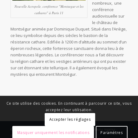
nombreux, une
Nouvelle Acropole, conférence "Montsegur et les
conférence
cathares" à Paris 11
audiovisuelle sur
le château de
Montségur animée par Dominique Duquet. Situé dans l’Ariège,
ce lieu symbolise depuis des siècles le bastion de la
résistance cathare. Edifiée à 1200 m d’altitude au sommet d’un
éperon rocheux, cette forteresse sanctuaire donna lieu à de
nombreuses légendes. Le conférencier nous a fait découvrir
la religion cathare et les vestiges antérieurs qui ont pu exister
sur cet étonnant site tellurique. Il a également évoqué les
mystères qui entourent Montségur.
Ce site utilise des cookies. En continuant à parcourir ce site, vous
acceptez leur utilisation.
Accepter les réglages
© Copyright - News Nouvelle Acropole - 2023 - Mentions légales -
Masquer uniquement les notifications
Paramètres
Politique de confidentialité