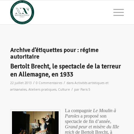
Archive d’étiquettes pour :
régime
autoritaire
Bertolt Brecht, le spectacle de la terreur
en Allemagne, en 1933
/
/
22 juillet 2013
0 Commentaires
dans
Activités artistiques et
/
artisanales
,
Ateliers pratiques
,
Culture
par
Paris 5
La compagnie
Le Moulin à
Paroles
a proposé son
spectacle de fin d’année,
Grand peur et misère du IIIe
reich
de Bertolt Brecht, à