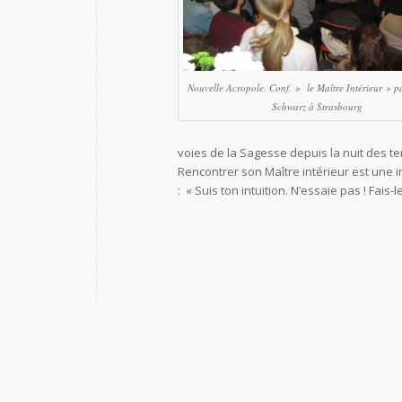
Nouvelle Acropole. Conf. » le Maître Intérieur » 
Schwarz à Strasbourg
voies de la Sagesse depuis la nuit des te
Rencontrer son Maître intérieur est une i
: « Suis ton intuition. N’essaie pas ! Fais-le