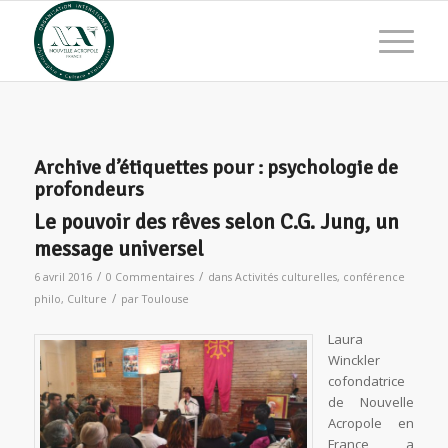
Archive d’étiquettes pour :
psychologie de
profondeurs
Le pouvoir des rêves selon C.G. Jung, un
message universel
/
/
6 avril 2016
0 Commentaires
dans
Activités culturelles
,
conférence
/
philo
,
Culture
par
Toulouse
Laura
Winckler
cofondatrice
de Nouvelle
Acropole en
France, a