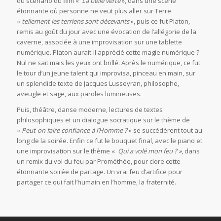
du scénario du film «
La belle verte
», dans une scène
étonnante où personne ne veut plus aller sur Terre
«
tellement les terriens sont décevants
», puis ce fut Platon,
remis au goût du jour avec une évocation de l’allégorie de la
caverne, associée à une improvisation sur une tablette
numérique. Platon aurait-il apprécié cette magie numérique ?
Nul ne sait mais les yeux ont brillé. Après le numérique, ce fut
le tour d’un jeune talent qui improvisa, pinceau en main, sur
un splendide texte de Jacques Lusseyran, philosophe,
aveugle et sage, aux paroles lumineuses.
Puis, théâtre, danse moderne, lectures de textes
philosophiques et un dialogue socratique sur le thème de
«
Peut-on faire confiance à l’Homme ?
» se succédèrent tout au
long de la soirée. Enfin ce fut le bouquet final, avec le piano et
une improvisation sur le thème «
Qui a volé mon feu ? »
, dans
un remix du vol du feu par Prométhée, pour clore cette
étonnante soirée de partage. Un vrai feu d’artifice pour
partager ce qui fait l’humain en l’homme, la fraternité.