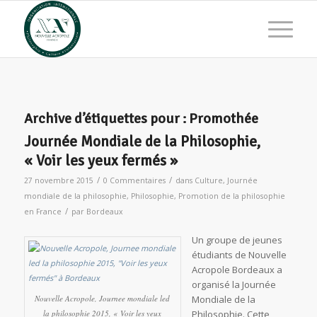
Archive d’étiquettes pour :
Promothée
Journée Mondiale de la Philosophie,
« Voir les yeux fermés »
/
/
27 novembre 2015
0 Commentaires
dans
Culture
,
Journée
mondiale de la philosophie
,
Philosophie
,
Promotion de la philosophie
/
en France
par
Bordeaux
Un groupe de jeunes
étudiants de Nouvelle
Acropole Bordeaux a
organisé la Journée
Nouvelle Acropole, Journee mondiale led
Mondiale de la
la philosophie 2015, « Voir les yeux
Philosophie. Cette