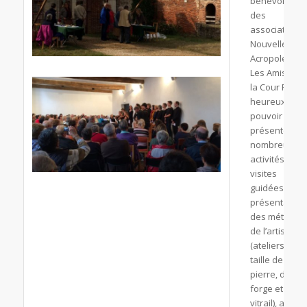
bénévoles
des
associations
Nouvelle
Acropole et
Les Amis de
la Cour Pétral
heureux de
pouvoir
présenter de
nombreuses
activités :
visites
guidées,
présentation
des métiers
de l’artisanat
(ateliers de
taille de
pierre, de
forge et de
vitrail), ainsi