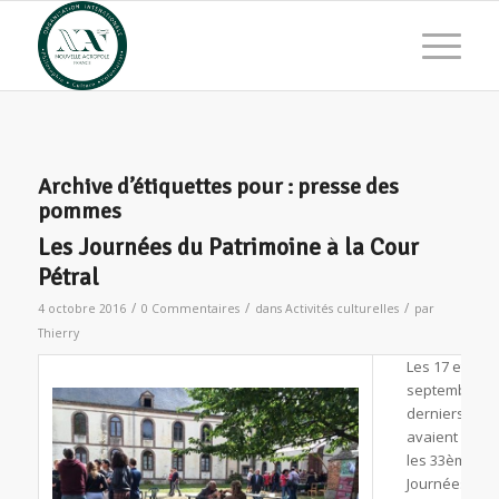
Archive d’étiquettes pour :
presse des
pommes
Les Journées du Patrimoine à la Cour
Pétral
/
/
/
4 octobre 2016
0 Commentaires
dans
Activités culturelles
par
Thierry
Les 17 et 18
septembre
derniers
avaient lieu
les 33ème
Journées