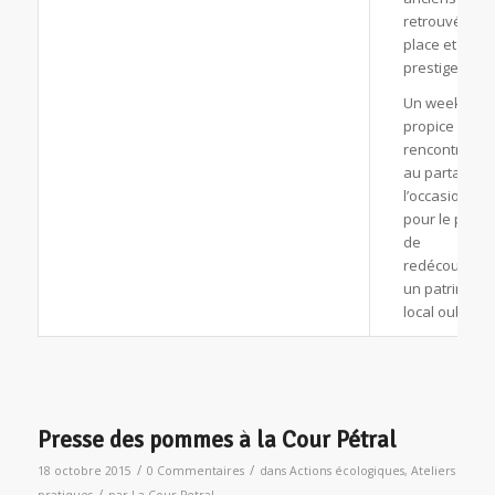
retrouvé leur
place et leur
prestige.
Un week-end
propice aux
rencontres,
au partage, e
l’occasion
pour le public
de
redécouvrir
un patrimoin
local oublié.
Presse des pommes à la Cour Pétral
/
/
18 octobre 2015
0 Commentaires
dans
Actions écologiques
,
Ateliers
/