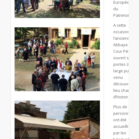
Européennes
du
Patrimoine.
A cette
occasion,
l’ancienne
Abbaye de la
Cour Pétral a
ouvert ses
portes à un
large public
venu
découvrir ce
lieu chargé
d’histoire.
Plus de 400
personnes
ont été
accueillies
par les