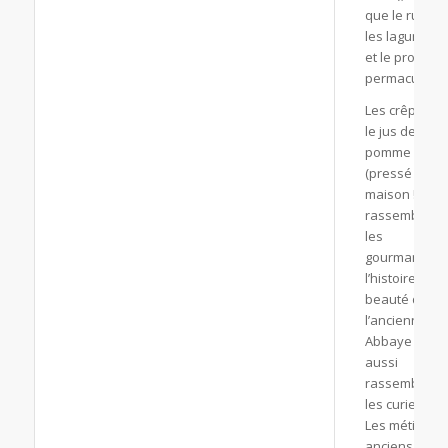
que le rucher
les lagunage
et le projet d
permaculture
Les crêpes et
le jus de
pomme
(pressé
maison !) ont
rassemblé
les
gourmands ;
l’histoire et la
beauté de
l’ancienne
Abbaye ont
aussi
rassemblé
les curieux.
Les métiers
anciens ont