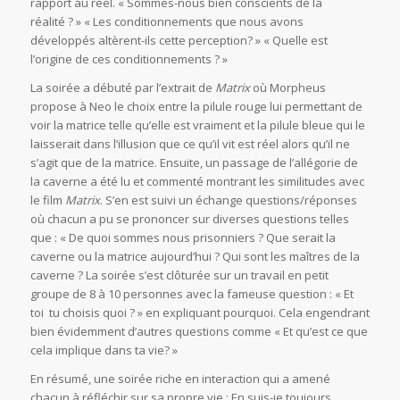
rapport au réel. « Sommes-nous bien conscients de la
réalité ? » « Les conditionnements que nous avons
développés altèrent-ils cette perception? » « Quelle est
l’origine de ces conditionnements ? »
La soirée a débuté par l’extrait de
Matrix
où Morpheus
propose à Neo le choix entre la pilule rouge lui permettant de
voir la matrice telle qu’elle est vraiment et la pilule bleue qui le
laisserait dans l’illusion que ce qu’il vit est réel alors qu’il ne
s’agit que de la matrice. Ensuite, un passage de l’allégorie de
la caverne a été lu et commenté montrant les similitudes avec
le film
Matrix
. S’en est suivi un échange questions/réponses
où chacun a pu se prononcer sur diverses questions telles
que : « De quoi sommes nous prisonniers ? Que serait la
caverne ou la matrice aujourd’hui ? Qui sont les maîtres de la
caverne ? La soirée s’est clôturée sur un travail en petit
groupe de 8 à 10 personnes avec la fameuse question : « Et
toi tu choisis quoi ? » en expliquant pourquoi. Cela engendrant
bien évidemment d’autres questions comme « Et qu’est ce que
cela implique dans ta vie? »
En résumé, une soirée riche en interaction qui a amené
chacun à réfléchir sur sa propre vie : En suis-je toujours