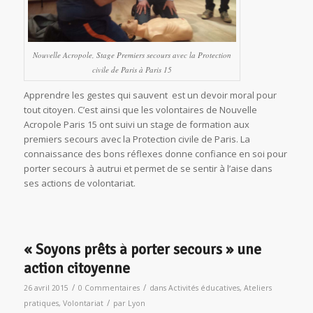
Nouvelle Acropole, Stage Premiers secours avec la Protection
civile de Paris à Paris 15
Apprendre les gestes qui sauvent est un devoir moral pour
tout citoyen. C’est ainsi que les volontaires de Nouvelle
Acropole Paris 15 ont suivi un stage de formation aux
premiers secours avec la Protection civile de Paris. La
connaissance des bons réflexes donne confiance en soi pour
porter secours à autrui et permet de se sentir à l’aise dans
ses actions de volontariat.
« Soyons prêts à porter secours » une
action citoyenne
/
/
26 avril 2015
0 Commentaires
dans
Activités éducatives
,
Ateliers
/
pratiques
,
Volontariat
par
Lyon