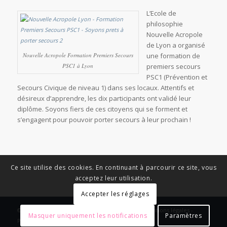
L’Ecole de
philosophie
Nouvelle Acropole
de Lyon a organisé
Nouvelle Acropole Formation Premiers Secours
une formation de
PSC1 à Lyon
premiers secours
PSC1 (Prévention et
Secours Civique de niveau 1) dans ses locaux. Attentifs et
désireux d’apprendre, les dix participants ont validé leur
diplôme. Soyons fiers de ces citoyens qui se forment et
s’engagent pour pouvoir porter secours à leur prochain !
Ce site utilise des cookies. En continuant à parcourir ce site, vous
acceptez leur utilisation.
Accepter les réglages
© Copyright - News Nouvelle Acropole - 2023 - Mentions légales -
Masquer uniquement les notifications
Paramètres
Politique de confidentialité