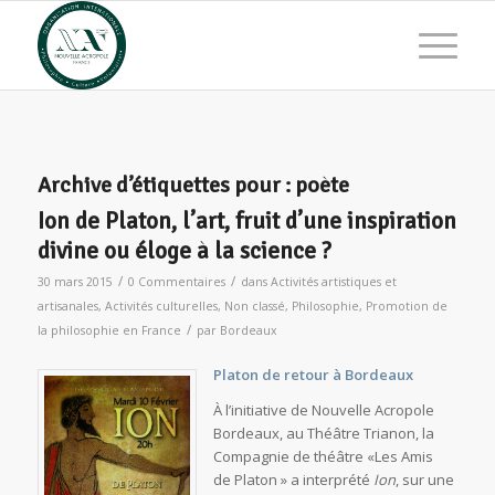
Archive d’étiquettes pour :
poète
Ion de Platon, l’art, fruit d’une inspiration
divine ou éloge à la science ?
/
/
30 mars 2015
0 Commentaires
dans
Activités artistiques et
artisanales
,
Activités culturelles
,
Non classé
,
Philosophie
,
Promotion de
/
la philosophie en France
par
Bordeaux
Platon de retour à Bordeaux
À l’initiative de Nouvelle Acropole
Bordeaux, au Théâtre Trianon, la
Compagnie de théâtre «Les Amis
de Platon » a interprété
Ion
, sur une