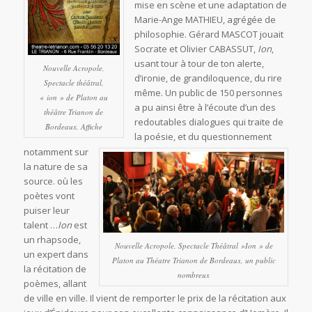
mise en scène et une adaptation de
Marie-Ange MATHIEU, agrégée de
philosophie. Gérard MASCOT jouait
Socrate et Olivier CABASSUT,
Ion
,
usant tour à tour de ton alerte,
Nouvelle Acropole,
d’ironie, de grandiloquence, du rire
Spectacle théâtral,
même. Un public de 150 personnes
« ion » de Platon au
a pu ainsi être à l’écoute d’un des
théâtre Trianon de
redoutables dialogues qui traite de
Bordeaux. Affiche
la poésie, et du questionnement
notamment sur
la nature de sa
source. où les
poètes vont
puiser leur
talent …
Ion
est
un rhapsode,
Nouvelle Acropole, Spectacle Théâtral »Ion » de
un expert dans
Platon au Théatre Trianon de Bordeaux, un public
la récitation de
nombreux
poèmes, allant
de ville en ville. Il vient de remporter le prix de la récitation aux