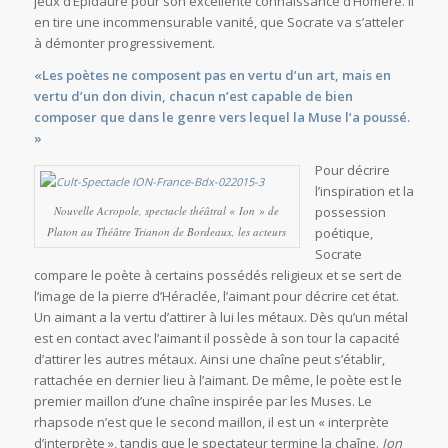
jeux d’Épidaure pour son excellente connaissance d’Homère. Il
en tire une incommensurable vanité, que Socrate va s’atteler
à démonter progressivement.
«Les poètes ne composent pas en vertu d’un art, mais en
vertu d’un don divin, chacun n’est capable de bien
composer que dans le genre vers lequel la Muse l’a poussé.
»
Pour décrire
l’inspiration et la
Nouvelle Acropole, spectacle théâtral « Ion » de
possession
Platon au Théâtre Trianon de Bordeaux, les acteurs
poétique,
Socrate
compare le poète à certains possédés religieux et se sert de
l’image de la pierre d’Héraclée, l’aimant pour décrire cet état.
Un aimant a la vertu d’attirer à lui les métaux. Dès qu’un métal
est en contact avec l’aimant il possède à son tour la capacité
d’attirer les autres métaux. Ainsi une chaîne peut s’établir,
rattachée en dernier lieu à l’aimant. De même, le poète est le
premier maillon d’une chaîne inspirée par les Muses. Le
rhapsode n’est que le second maillon, il est un « interprète
d’interprète », tandis que le spectateur termine la chaîne.
Ion