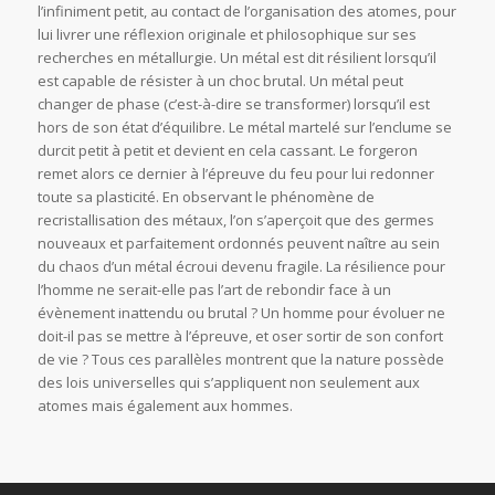
l’infiniment petit, au contact de l’organisation des atomes, pour
lui livrer une réflexion originale et philosophique sur ses
recherches en métallurgie. Un métal est dit résilient lorsqu’il
est capable de résister à un choc brutal. Un métal peut
changer de phase (c’est-à-dire se transformer) lorsqu’il est
hors de son état d’équilibre. Le métal martelé sur l’enclume se
durcit petit à petit et devient en cela cassant. Le forgeron
remet alors ce dernier à l’épreuve du feu pour lui redonner
toute sa plasticité. En observant le phénomène de
recristallisation des métaux, l’on s’aperçoit que des germes
nouveaux et parfaitement ordonnés peuvent naître au sein
du chaos d’un métal écroui devenu fragile. La résilience pour
l’homme ne serait-elle pas l’art de rebondir face à un
évènement inattendu ou brutal ? Un homme pour évoluer ne
doit-il pas se mettre à l’épreuve, et oser sortir de son confort
de vie ? Tous ces parallèles montrent que la nature possède
des lois universelles qui s’appliquent non seulement aux
atomes mais également aux hommes.