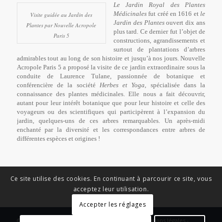
Le Jardin Royal des Plantes
Médicinales
fut créé en 1616 et
le
Visite guidée au Jardin des
Jardin des Plantes
ouvert dix ans
Plantes par Nouvelle Acropole
plus tard. Ce dernier fut l’objet de
Paris 5
constructions, agrandissements et
surtout de plantations d’arbres
admirables tout au long de son histoire et jusqu’à nos jours. Nouvelle
Acropole Paris 5 a proposé la visite de ce jardin extraordinaire sous la
conduite de Laurence Tulane, passionnée de botanique et
conférencière de la société
Herbes et Yoga
, spécialisée dans la
connaissance des plantes médicinales. Elle nous a fait découvrir,
autant pour leur intérêt botanique que pour leur histoire et celle des
voyageurs ou des scientifiques qui participèrent à l’expansion du
jardin, quelques-uns de ces arbres remarquables. Un après-midi
enchanté par la diversité et les correspondances entre arbres de
différentes espèces et origines !
Ce site utilise des cookies. En continuant à parcourir ce site, vous
acceptez leur utilisation.
Accepter les réglages
© Copyright - News Nouvelle Acropole - 2023 - Mentions légales -