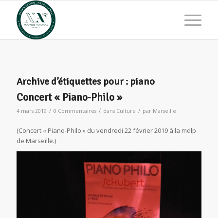
Archive d’étiquettes pour :
piano
Concert « Piano-Philo »
/
/
/
4 mars 2019
0 Commentaires
dans
Culture
par
Marseille
(Concert « Piano-Philo » du vendredi 22 février 2019 à la mdlp
de Marseille.)