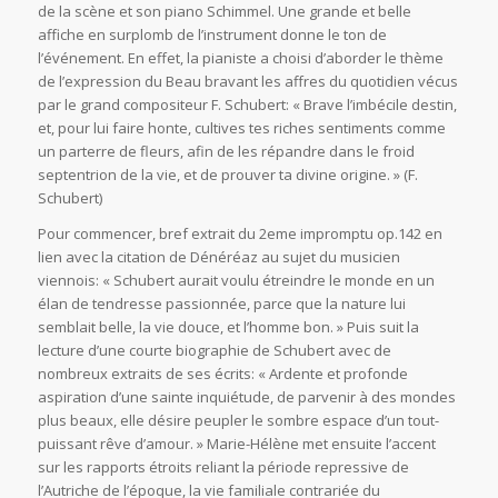
de la scène et son piano Schimmel. Une grande et belle
affiche en surplomb de l’instrument donne le ton de
l’événement. En effet, la pianiste a choisi d’aborder le thème
de l’expression du Beau bravant les affres du quotidien vécus
par le grand compositeur F. Schubert: « Brave l’imbécile destin,
et, pour lui faire honte, cultives tes riches sentiments comme
un parterre de fleurs, afin de les répandre dans le froid
septentrion de la vie, et de prouver ta divine origine. » (F.
Schubert)
Pour commencer, bref extrait du 2eme impromptu op.142 en
lien avec la citation de Dénéréaz au sujet du musicien
viennois: « Schubert aurait voulu étreindre le monde en un
élan de tendresse passionnée, parce que la nature lui
semblait belle, la vie douce, et l’homme bon. » Puis suit la
lecture d’une courte biographie de Schubert avec de
nombreux extraits de ses écrits: « Ardente et profonde
aspiration d’une sainte inquiétude, de parvenir à des mondes
plus beaux, elle désire peupler le sombre espace d’un tout-
puissant rêve d’amour. » Marie-Hélène met ensuite l’accent
sur les rapports étroits reliant la période repressive de
l’Autriche de l’époque, la vie familiale contrariée du