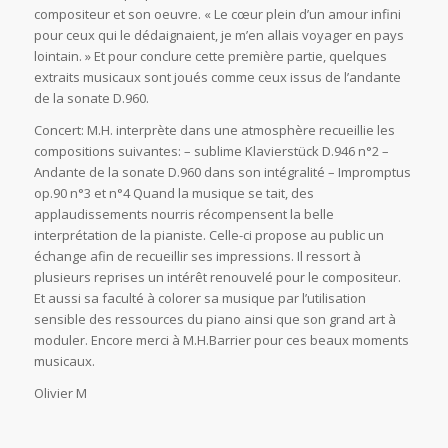
compositeur et son oeuvre. « Le cœur plein d’un amour infini
pour ceux qui le dédaignaient, je m’en allais voyager en pays
lointain. » Et pour conclure cette première partie, quelques
extraits musicaux sont joués comme ceux issus de l’andante
de la sonate D.960.
Concert: M.H. interprète dans une atmosphère recueillie les
compositions suivantes: – sublime Klavierstück D.946 n°2 –
Andante de la sonate D.960 dans son intégralité – Impromptus
op.90 n°3 et n°4 Quand la musique se tait, des
applaudissements nourris récompensent la belle
interprétation de la pianiste. Celle-ci propose au public un
échange afin de recueillir ses impressions. Il ressort à
plusieurs reprises un intérêt renouvelé pour le compositeur.
Et aussi sa faculté à colorer sa musique par l’utilisation
sensible des ressources du piano ainsi que son grand art à
moduler. Encore merci à M.H.Barrier pour ces beaux moments
musicaux.
Olivier M