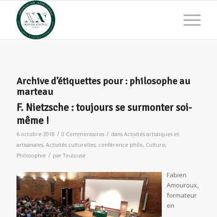
Archive d’étiquettes pour :
philosophe au
marteau
F. Nietzsche : toujours se surmonter soi-
même !
/
/
6 octobre 2018
0 Commentaires
dans
Activités artistiques et
artisanales
,
Activités culturelles
,
conférence philo
,
Culture
,
/
Philosophie
par
Toulouse
Fabien
Amouroux,
formateur
en