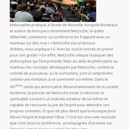
philosophie pratique à l’école de Nouvelle Acropole Bordeaux
et auteur du livre paru récemment
Nietzsche, la quête
d’éternité,
commence sa conférence en frappant avec un
marteau sur des noix ! « Nietzsche est un
briseur
d’idoles,
nous explique t-il. Avec lui, tout le monde en prend
pour son grade ! » En effet, Nietzsche critique la plupart des
philosophes qui l’ont précédé. Mais au-delà du philosophe au
marteau, les concepts développés par Nietzsche, comme la
volonté de puissance,
ou le
surhomme,
sont à comprendre
comme une invitation à se surmonter soi-même. Dans le
ème
XIX
siècle qui annonçait le désenchantement de la société
moderne, la pensée de Nietzsche invite à retrouver la
spiritualité à travers un individu créateur de lui-même et
capable de retrouver la joie de l’esprit pour atteindre ses
propres sommets. Et quoi de plus direct que la musique pour
élever l’esprit et exprimer l’âme ? C’est sur une note musicale
que s’est close la conférence, accompagnée d’un texte sur