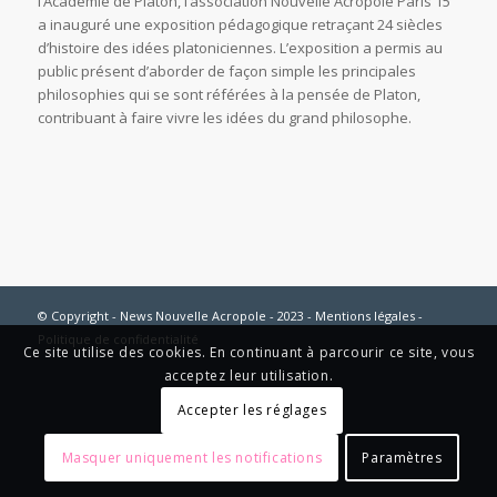
l’Académie de Platon, l’association Nouvelle Acropole Paris 15
a inauguré une exposition pédagogique retraçant 24 siècles
d’histoire des idées platoniciennes. L’exposition a permis au
public présent d’aborder de façon simple les principales
philosophies qui se sont référées à la pensée de Platon,
contribuant à faire vivre les idées du grand philosophe.
© Copyright - News Nouvelle Acropole - 2023 - Mentions légales -
Politique de confidentialité
Ce site utilise des cookies. En continuant à parcourir ce site, vous
acceptez leur utilisation.
Accepter les réglages
Masquer uniquement les notifications
Paramètres