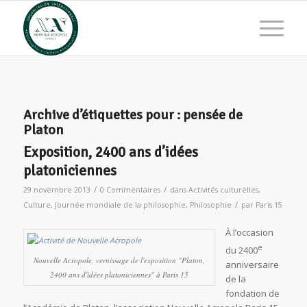
Archive d’étiquettes pour :
pensée de
Platon
Exposition, 2400 ans d’idées
platoniciennes
/
/
29 novembre 2013
0 Commentaires
dans
Activités culturelles
,
/
Culture
,
Journée mondiale de la philosophie
,
Philosophie
par
Paris 15
À l’occasion
e
du 2400
Nouvelle Acropole, vernissage de l'exposition "Platon,
anniversaire
2400 ans d'idées platoniciennes" à Paris 15
de la
fondation de