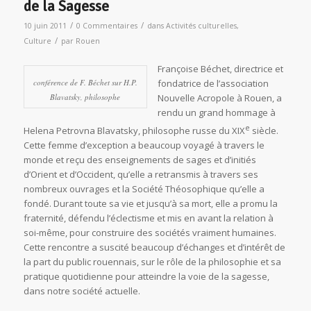
de la Sagesse
/
/
10 juin 2011
0 Commentaires
dans
Activités culturelles
,
/
Culture
par
Rouen
Françoise Béchet, directrice et
conférence de F. Béchet sur H.P.
fondatrice de l’association
Blavatsky, philosophe
Nouvelle Acropole à Rouen, a
rendu un grand hommage à
e
Helena Petrovna Blavatsky, philosophe russe du XIX
siècle.
Cette femme d’exception a beaucoup voyagé à travers le
monde et reçu des enseignements de sages et d’initiés
d’Orient et d’Occident, qu’elle a retransmis à travers ses
nombreux ouvrages et la Société Théosophique qu’elle a
fondé. Durant toute sa vie et jusqu’à sa mort, elle a promu la
fraternité, défendu l’éclectisme et mis en avant la relation à
soi-même, pour construire des sociétés vraiment humaines.
Cette rencontre a suscité beaucoup d’échanges et d’intérêt de
la part du public rouennais, sur le rôle de la philosophie et sa
pratique quotidienne pour atteindre la voie de la sagesse,
dans notre société actuelle.