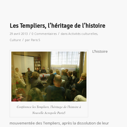
Les Templiers, l’héritage de l’histoire
/
/
29 avril 2013
0 Commentaires
dans
Activités culturelles
,
/
Culture
par
Paris 5
L’histoire
Conférence les Templiers, l'héritage de l'histoire à
Nouvelle Acropole Paris5
mouvementée des Templiers, après la dissolution de leur