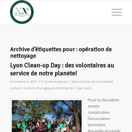
Archive d’étiquettes pour :
opération de
nettoyage
Lyon Clean-up Day : des volontaires au
service de notre planète!
/
/
3 novembre 2017
0 Commentaires
dans
Actions de volontariat
/
culturel
,
Actions écologiques
,
Volontariat
par
Lyon
Pour la deuxième
année
consécutive,
l’association
lyonnaise
Nouvelle Acropole