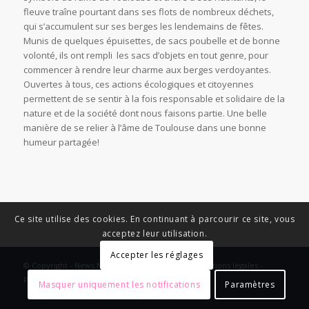
fleuve traîne pourtant dans ses flots de nombreux déchets,
qui s’accumulent sur ses berges les lendemains de fêtes.
Munis de quelques épuisettes, de sacs poubelle et de bonne
volonté, ils ont rempli les sacs d’objets en tout genre, pour
commencer à rendre leur charme aux berges verdoyantes.
Ouvertes à tous, ces actions écologiques et citoyennes
permettent de se sentir à la fois responsable et solidaire de la
nature et de la société dont nous faisons partie. Une belle
manière de se relier à l’âme de Toulouse dans une bonne
humeur partagée!
Ce site utilise des cookies. En continuant à parcourir ce site, vous
acceptez leur utilisation.
Accepter les réglages
© Copyright - News Nouvelle Acropole - 2023 - Mentions légales -
Politique de confidentialité
Masquer uniquement les notifications
Paramètres