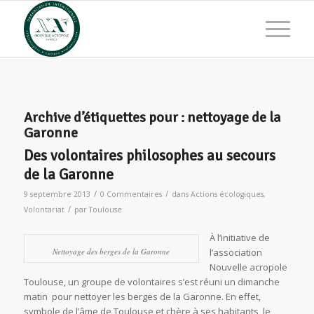
Archive d’étiquettes pour :
nettoyage de la
Garonne
Des volontaires philosophes au secours
de la Garonne
/
/
9 septembre 2013
0 Commentaires
dans
Actions écologiques
,
/
Volontariat
par
Toulouse
À l’initiative de
Nettoyage des berges de la Garonne
l’association
Nouvelle acropole
Toulouse, un groupe de volontaires s’est réuni un dimanche
matin pour nettoyer les berges de la Garonne. En effet,
symbole de l’âme de Toulouse et chère à ses habitants, le