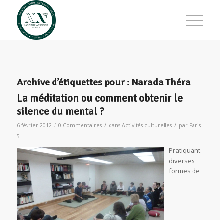
Archive d’étiquettes pour :
Narada Théra
La méditation ou comment obtenir le
silence du mental ?
/
/
/
6 février 2012
0 Commentaires
dans
Activités culturelles
par
Paris
5
Pratiquant
diverses
formes de