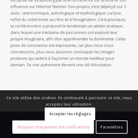
Acropole de Strasbourg par une conférence sur la lune et son
influence sur l’éternel féminin. Son propos s’est déployé sur 3
axes : astronomique, astrologique et mythologique. La lune,
reflet du soleil invite au rêve et à l’imagination. C’est pourquoi,
la conférencière a proposé le lendemain un atelier pratique,
dans lequel une trentaine de personnes ont exploré leur
propre imaginaire, afin d’en appréhender la dominante. Cette
prise de conscience est importante, car plus nous nous
connaissons, plus nous pouvons convoquer les images
positives qui aident à façonner un monde meilleur pour
demain. Se voir autrement devient une clé d’évolution.
Ce site utilise des cookies. En continuant à parcourir ce site, vous
acceptez leur utilisation.
Accepter les réglages
© Copyright - News Nouvelle Acropole - 2023 - Mentions légales -
Politique de confidentialité
Masquer uniquement les notifications
Paramètres