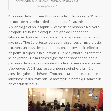
Nouvelle Acropole Toulouse – Journée Mondiale de la
Philosophie 2017
e
l’occasion de la Journée Mondiale de la Philosophie, le 3
jeudi
du mois de novembre, dédiée cette année au thème
« Mythologie et philosophie » l’école de philosophie Nouvelle
Acropole Toulouse a évoqué le mythe de Thésée et du
labyrinthe. Après avoir assisté à une adaptation moderne du
mythe de Thésée et testé leurs connaissances en mythologie
à travers un quizz, les participants ont été invités à réfléchir,
en petits groupes, à la question : Quelle symbolique renferme
le labyrinthe ? De multiples significations sont apparues : le
parcours de la vie, la quête de son identité, mais aussi un lieu
d’épreuves d’où il faut ressortir pour rejoindre la lumière.
Ainsi, le mythe de Thésée affrontant le Minotaure au centre du
labyrinthe, nous inviterait-il à accomplir le héros qui sommeille
en chacun de nous ?