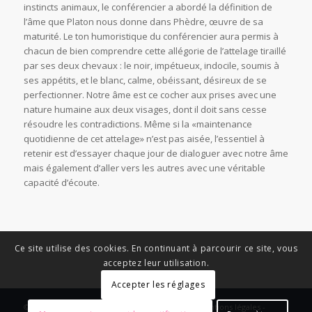
instincts animaux, le conférencier a abordé la définition de
l’âme que Platon nous donne dans Phèdre, œuvre de sa
maturité. Le ton humoristique du conférencier aura permis à
chacun de bien comprendre cette allégorie de l’attelage tiraillé
par ses deux chevaux : le noir, impétueux, indocile, soumis à
ses appétits, et le blanc, calme, obéissant, désireux de se
perfectionner. Notre âme est ce cocher aux prises avec une
nature humaine aux deux visages, dont il doit sans cesse
résoudre les contradictions. Même si la «maintenance
quotidienne de cet attelage» n’est pas aisée, l’essentiel à
retenir est d’essayer chaque jour de dialoguer avec notre âme
mais également d’aller vers les autres avec une véritable
capacité d’écoute.
Ce site utilise des cookies. En continuant à parcourir ce site, vous
acceptez leur utilisation.
Accepter les réglages
© Copyright - News Nouvelle Acropole - 2023 - Mentions légales -