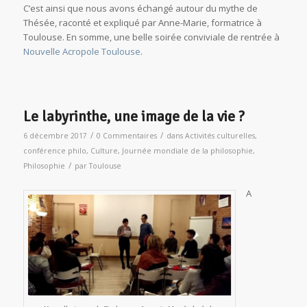
C’est ainsi que nous avons échangé autour du mythe de
Thésée, raconté et expliqué par Anne-Marie, formatrice à
Toulouse. En somme, une belle soirée conviviale de rentrée à
Nouvelle Acropole Toulouse
.
Le labyrinthe, une image de la vie ?
/
/
6 décembre 2017
0 Commentaires
dans
Activités culturelles
,
conférence philo
,
Culture
,
Journée mondiale de la philosophie
,
/
Philosophie
par
Toulouse
A