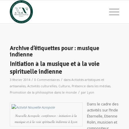
Archive d’étiquettes pour :
musique
indienne
Initiation à la musique et à la voie
spirituelle indienne
/
/
3 février 2014
0 Commentaires
dans
Activités artistiques et
artisanales
,
Activités culturelles
,
Culture
,
Présence dans les médias
,
/
Promotion de la philosophie dans le monde
par
Lyon
Dans le cadre des
activités sur l’Inde
Nouvelle Acropole, conférence : initiation à la
Éternelle, Etienne
musique et à la voie spirituelle indienne à Lyon
Rolin, musicien et
compositeur