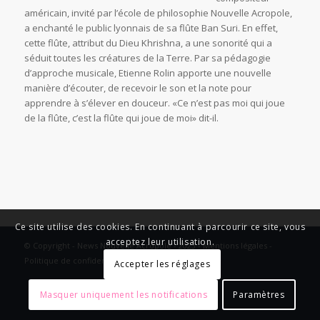
américain, invité par l’école de philosophie Nouvelle Acropole,
a enchanté le public lyonnais de sa flûte Ban Suri. En effet,
cette flûte, attribut du Dieu Khrishna, a une sonorité qui a
séduit toutes les créatures de la Terre. Par sa pédagogie
d’approche musicale, Etienne Rolin apporte une nouvelle
manière d’écouter, de recevoir le son et la note pour
apprendre à s’élever en douceur. «Ce n’est pas moi qui joue
de la flûte, c’est la flûte qui joue de moi» dit-il.
Ce site utilise des cookies. En continuant à parcourir ce site, vous
acceptez leur utilisation.
© Copyright - News Nouvelle Acropole - 2023 - Mentions légales -
Politique de confidentialité
Accepter les réglages
Masquer uniquement les notifications
Paramètres