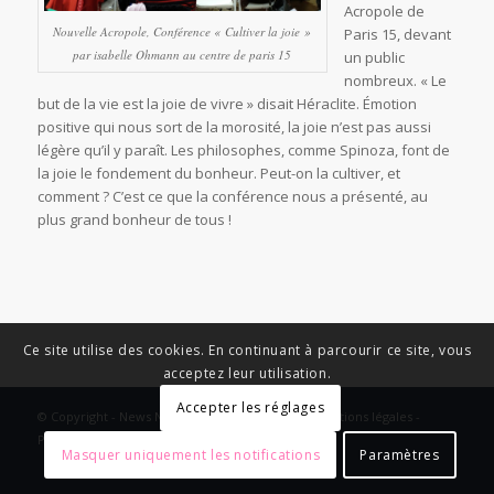
Acropole de
Nouvelle Acropole, Conférence « Cultiver la joie »
Paris 15, devant
par isabelle Ohmann au centre de paris 15
un public
nombreux. « Le
but de la vie est la joie de vivre » disait Héraclite. Émotion
positive qui nous sort de la morosité, la joie n’est pas aussi
légère qu’il y paraît. Les philosophes, comme Spinoza, font de
la joie le fondement du bonheur. Peut-on la cultiver, et
comment ? C’est ce que la conférence nous a présenté, au
plus grand bonheur de tous !
Ce site utilise des cookies. En continuant à parcourir ce site, vous
acceptez leur utilisation.
Accepter les réglages
© Copyright - News Nouvelle Acropole - 2023 - Mentions légales -
Politique de confidentialité
Masquer uniquement les notifications
Paramètres