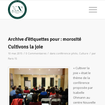
Archive d’étiquettes pour :
morosité
Cultivons la joie
/
/
/
10 mai 2015
0 Commentaires
dans
conférence philo
,
Culture
par
Paris 15
« Cultiver la
joie » était le
thème de la
conférence
proposée par
Isabelle
Ohmann au
centre Nouvelle